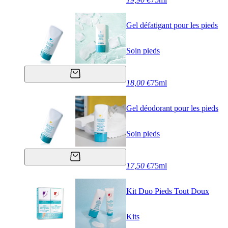
Gel défatigant pour les pieds
Soin pieds
18,00 €
75ml
Gel déodorant pour les pieds
Soin pieds
17,50 €
75ml
Kit Duo Pieds Tout Doux
Kits