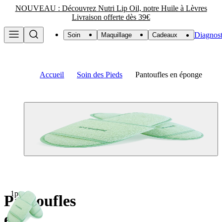
NOUVEAU : Découvrez Nutri Lip Oil, notre Huile à Lèvres
Livraison offerte dès 39€
Diagnost
Soin
Maquillage
Cadeaux
Accueil
Soin des Pieds
Pantoufles en éponge
1pc
Pantoufles
en