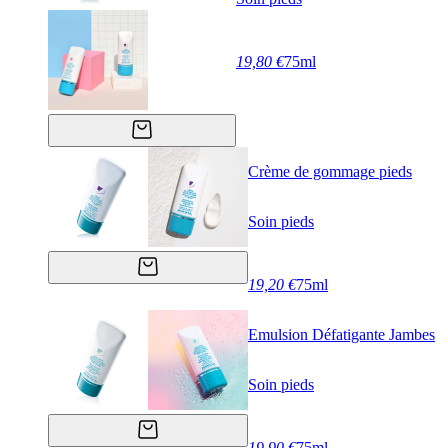
19,80 €
75ml
Crème de gommage pieds
Soin pieds
19,20 €
75ml
Emulsion Défatigante Jambes
Soin pieds
19,90 €
75ml