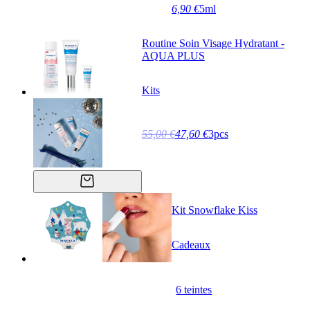
6,90 €
5ml
Routine Soin Visage Hydratant -
AQUA PLUS
Kits
55,00 €
47,60 €
3pcs
Kit Snowflake Kiss
Cadeaux
6 teintes