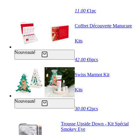
11,00 €
1pc
Coffret Découverte Manucure
Kits
Nouveauté
42,00 €
6pcs
Swiss Marmot Kit
Kits
Nouveauté
30,00 €
2pcs
Trousse Upside Down - Kit Spécial
Smokey Eye