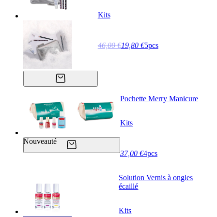
Kits
46,00 €
19,80 €
5pcs
Pochette Merry Manicure
Kits
Nouveauté
37,00 €
4pcs
Solution Vernis à ongles
écaillé
Kits