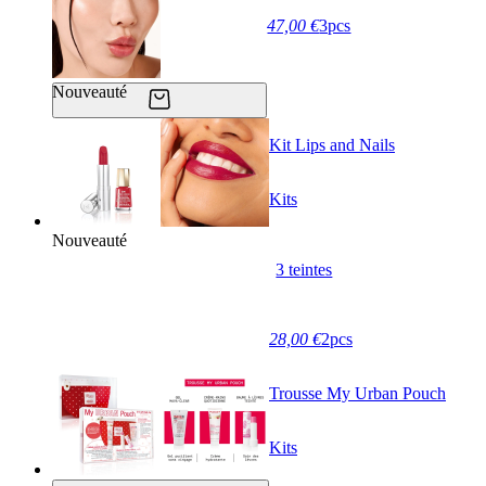
47,00 €
3pcs
Nouveauté
Kit Lips and Nails
Kits
Nouveauté
3 teintes
28,00 €
2pcs
Trousse My Urban Pouch
Kits