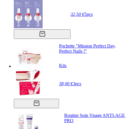
32,50 €
5pcs
Pochette "Mission Perfect Day,
Perfect Nails !"
Kits
38,00 €
3pcs
Routine Soin Visage ANTI-AGE
PRO