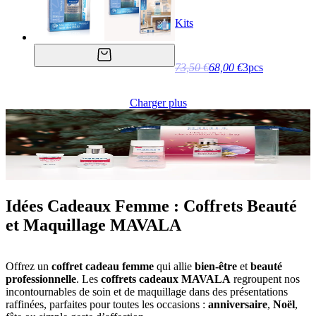
Kits
73,50 €
68,00 €
3pcs
Charger plus
Idées Cadeaux Femme : Coffrets Beauté
et Maquillage MAVALA
Offrez un
coffret cadeau femme
qui allie
bien-être
et
beauté
professionnelle
. Les
coffrets cadeaux MAVALA
regroupent nos
incontournables de soin et de maquillage dans des présentations
raffinées, parfaites pour toutes les occasions :
anniversaire
,
Noël
,