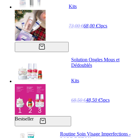
Kits
73,00 €
68,00 €
3pcs
Solution Ongles Mous et
Dédoublés
Kits
68,50 €
48,50 €
5pcs
Bestseller
Routine Soin Visage Imperfections -