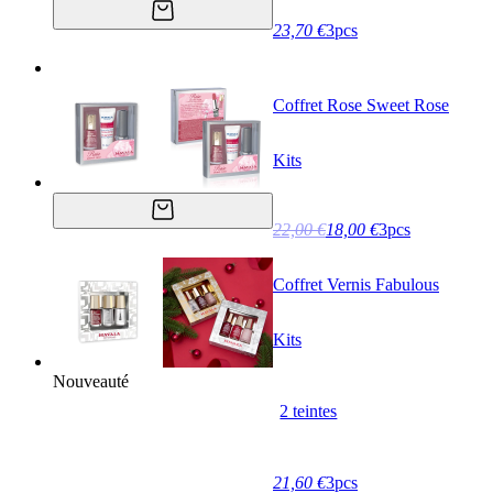
23,70 €
3pcs
Coffret Rose Sweet Rose
Kits
22,00 €
18,00 €
3pcs
Coffret Vernis Fabulous
Kits
Nouveauté
2 teintes
21,60 €
3pcs