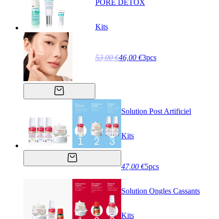
PORE DETOX
Kits
53,00 €
46,00 €
3pcs
Solution Post Artificiel
Kits
47,00 €
5pcs
Solution Ongles Cassants
Kits