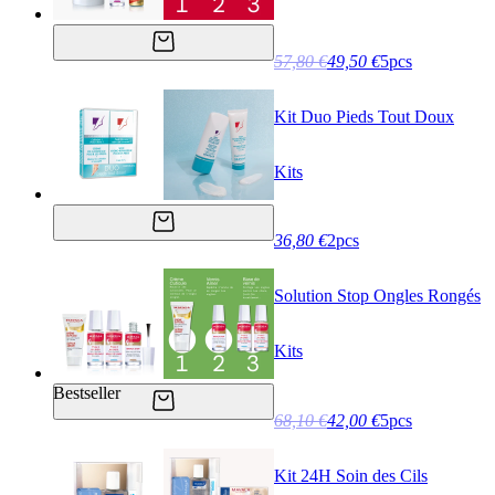
57,80 €
49,50 €
5pcs
Kit Duo Pieds Tout Doux
Kits
36,80 €
2pcs
Solution Stop Ongles Rongés
Kits
Bestseller
68,10 €
42,00 €
5pcs
Kit 24H Soin des Cils