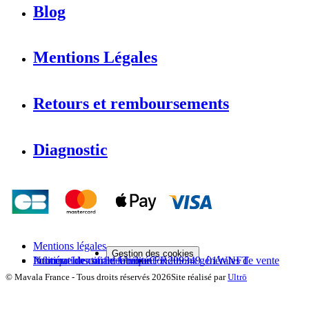
Blog
Mentions Légales
Retours et remboursements
Diagnostic
Mentions légales
Gestion des cookies
Politique de confidentialité
Informations sur le fabricant
Numéro Identifiant Unique FR209349_01WNFT
Conditions générales de vente
©
Mavala France
-
Tous droits réservés
2026
Site réalisé par
Ultrō