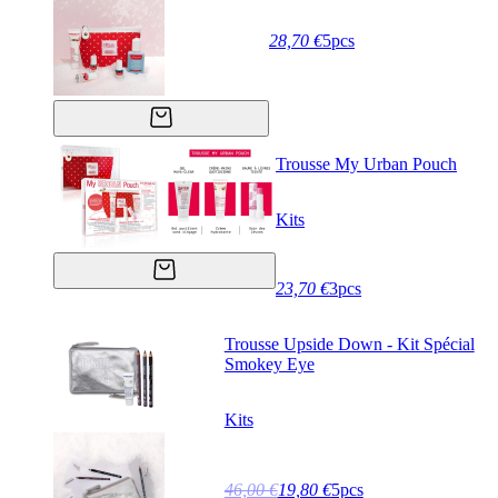
28,70 €
5pcs
Trousse My Urban Pouch
Kits
23,70 €
3pcs
Trousse Upside Down - Kit Spécial
Smokey Eye
Kits
46,00 €
19,80 €
5pcs