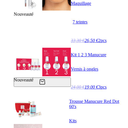
Maquillage
Nouveauté
7 teintes
33,30 €
26,50 €
2pcs
Kit 1 2 3 Manucure
Vernis à ongles
Nouveauté
24,00 €
19,00 €
3pcs
Trousse Manucure Red Dot
60's
Kits