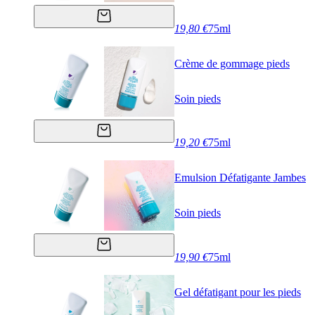
19,80 €
75ml
Crème de gommage pieds
Soin pieds
19,20 €
75ml
Emulsion Défatigante Jambes
Soin pieds
19,90 €
75ml
Gel défatigant pour les pieds