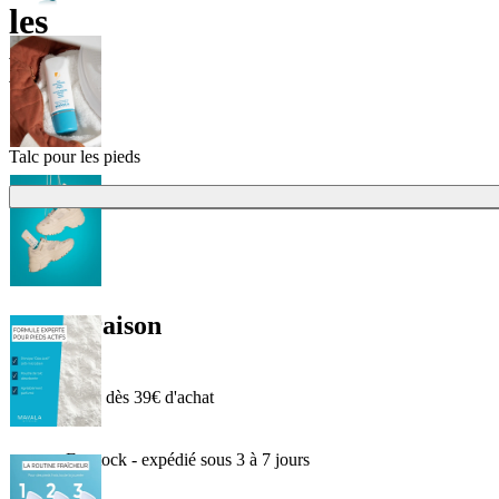
les
pieds
Talc pour les pieds
Livraison
Offerte dès 39€ d'achat
En stock - expédié sous 3 à 7 jours