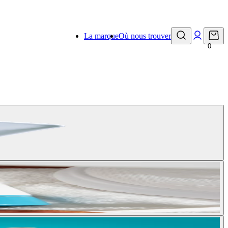
La marque
Où nous trouver
0