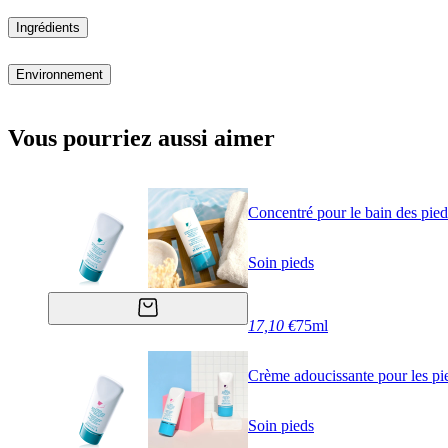
Ingrédients
Environnement
Vous pourriez aussi aimer
Concentré pour le bain des pied
Soin pieds
17,10 €
75ml
Crème adoucissante pour les pi
Soin pieds