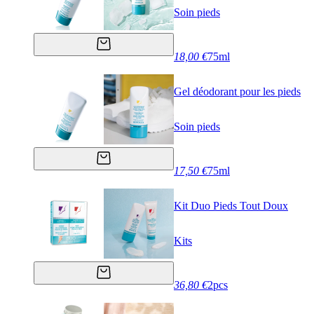
Soin pieds
18,00 €
75ml
Gel déodorant pour les pieds
Soin pieds
17,50 €
75ml
Kit Duo Pieds Tout Doux
Kits
36,80 €
2pcs