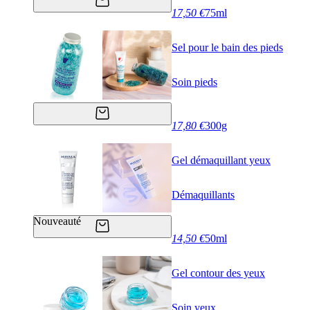
17,50 €
75ml
Sel pour le bain des pieds
Soin pieds
17,80 €
300g
Gel démaquillant yeux
Démaquillants
Nouveauté
14,50 €
50ml
Gel contour des yeux
Soin yeux