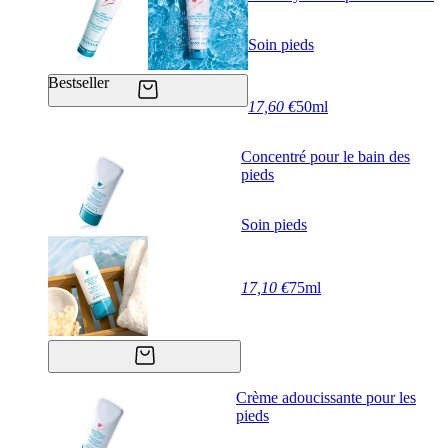
Soin pieds
Bestseller
17,60 €
50ml
Concentré pour le bain des
pieds
Soin pieds
17,10 €
75ml
Crème adoucissante pour les
pieds