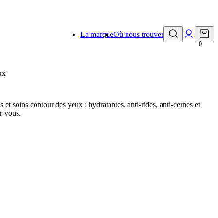
La marque
Où nous trouver
0
ux
et soins contour des yeux : hydratantes, anti-rides, anti-cernes et
r vous.