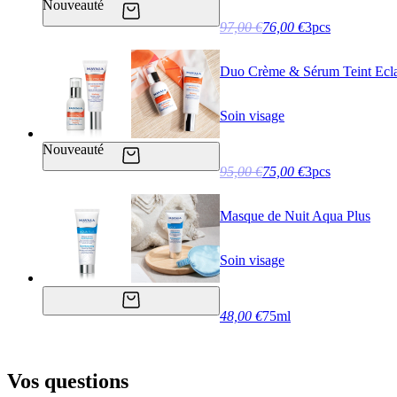
Nouveauté
97,00 €
76,00 €
3pcs
Duo Crème & Sérum Teint Ecla
Soin visage
Nouveauté
95,00 €
75,00 €
3pcs
Masque de Nuit Aqua Plus
Soin visage
48,00 €
75ml
Vos questions