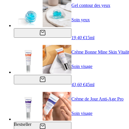
Gel contour des yeux
Soin yeux
19,40 €
15ml
Crème Bonne Mine Skin Vitali
Soin visage
43,60 €
45ml
Crème de Jour Anti-Age Pro
Soin visage
Bestseller