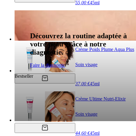
55,00 €
45ml
Découvrez la routine adaptée à
votre peau grâce à notre
Crème Poids Plume Aqua Plus
diagnostic.
Soin visage
Faire la diagnostic
Bestseller
37,00 €
45ml
Crème Ultime Nutri-Elixir
Soin visage
44,60 €
45ml