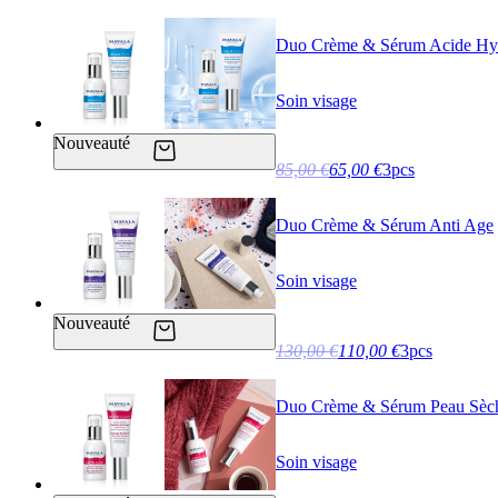
Duo Crème & Sérum Acide Hy
Soin visage
Nouveauté
85,00 €
65,00 €
3pcs
Duo Crème & Sérum Anti Age
Soin visage
Nouveauté
130,00 €
110,00 €
3pcs
Duo Crème & Sérum Peau Sèc
Soin visage