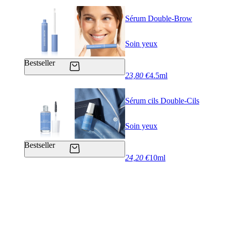
Sérum Double-Brow
Soin yeux
Bestseller
23,80 €
4.5ml
Sérum cils Double-Cils
Soin yeux
Bestseller
24,20 €
10ml