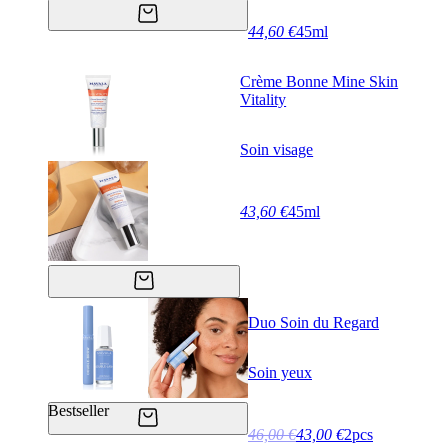
44,60 €
45ml
Crème Bonne Mine Skin
Vitality
Soin visage
43,60 €
45ml
Duo Soin du Regard
Soin yeux
Bestseller
46,00 €
43,00 €
2pcs