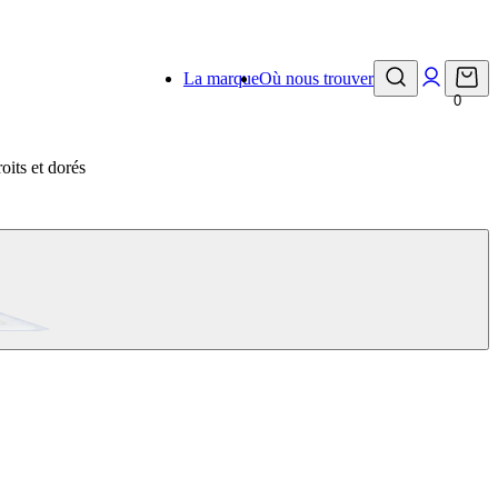
La marque
Où nous trouver
0
oits et dorés