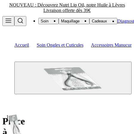
NOUVEAU : Découvrez Nutri Lip Oil, notre Huile à Lèvres
Livraison offerte dès 39€
Diagnost
Soin
Maquillage
Cadeaux
Accueil
Soin Ongles et Cuticules
Accessoires Manucure
1pc
Pince
à