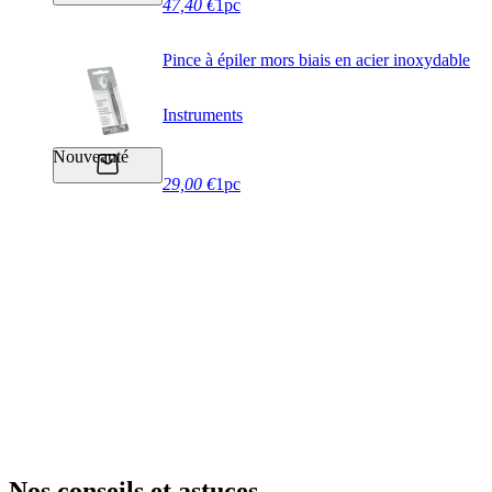
47,40 €
1pc
Pince à épiler mors biais en acier inoxydable
Instruments
Nouveauté
29,00 €
1pc
Nos conseils et astuces