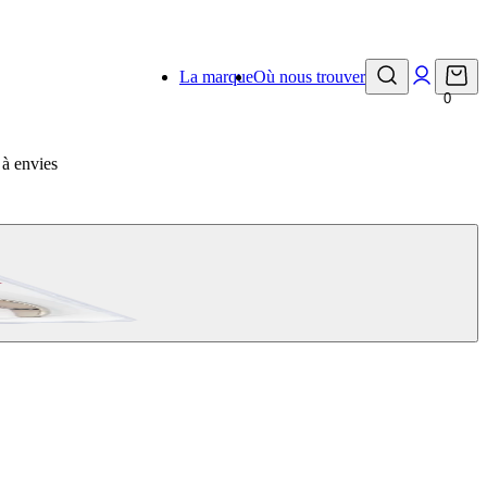
La marque
Où nous trouver
0
 à envies