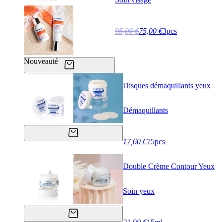
95,00 €
75,00 €
3pcs
Nouveauté
Disques démaquillants yeux
Démaquillants
17,60 €
75pcs
Double Crème Contour Yeux
Soin yeux