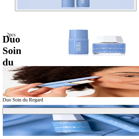
2pcs
Duo
Soin
du
Regard
Duo Soin du Regard
Ajouter
46,00 €
43,00 €