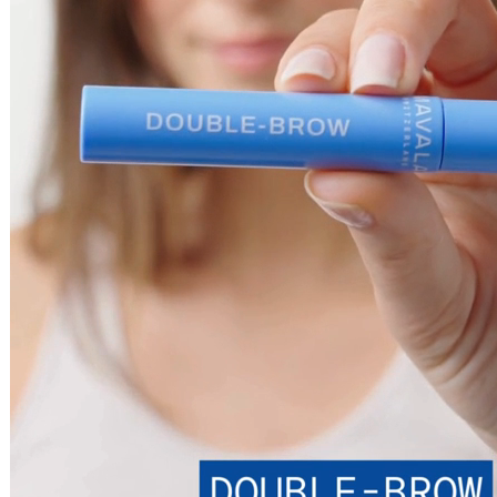
Double Crème Contour Yeux
Soin yeux
21,90 €
15ml
Ajouter au panier
Démaquillant Total Bi-Phase
Démaquillants
15,90 €
100ml