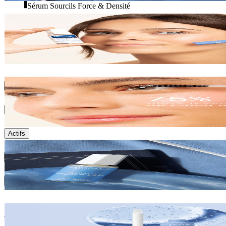
Sérum Sourcils Force & Densité
Testé sous contrôle ophtalmologique
Conseils d'utilisation
Résultats
Actifs
Ingrédients
Environnement
Le Duo Soin des Cils & Sourcils