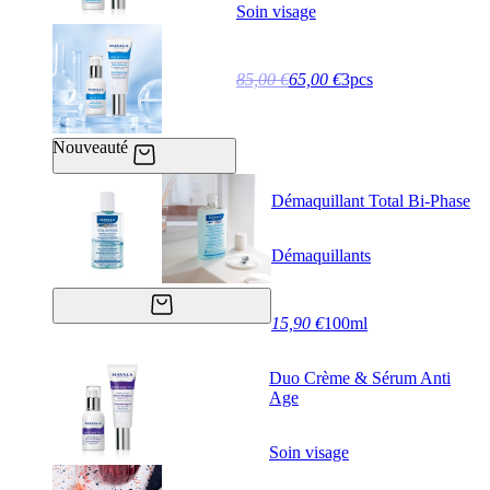
Soin visage
85,00 €
65,00 €
3pcs
Nouveauté
Démaquillant Total Bi-Phase
Démaquillants
15,90 €
100ml
Duo Crème & Sérum Anti
Age
Soin visage