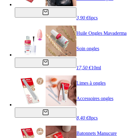
3,90 €
6pcs
Huile Ongles Mavaderma
Soin ongles
17,50 €
10ml
Limes à ongles
Accessoires ongles
8,40 €
8pcs
Batonnets Manucure