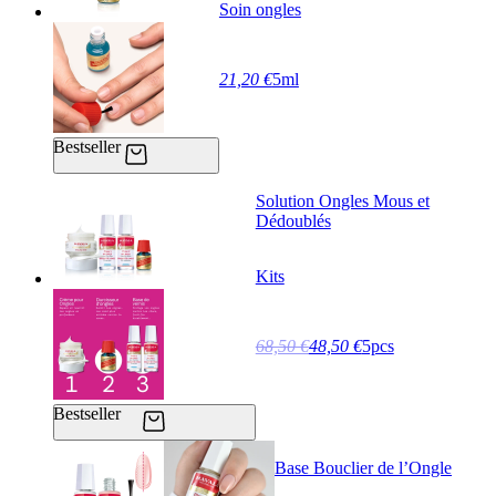
Soin ongles
21,20 €
5ml
Bestseller
Solution Ongles Mous et
Dédoublés
Kits
68,50 €
48,50 €
5pcs
Bestseller
Base Bouclier de l’Ongle