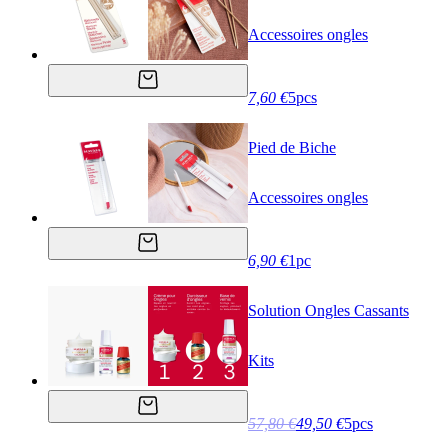
Accessoires ongles
7,60 €
5pcs
Pied de Biche
Accessoires ongles
6,90 €
1pc
Solution Ongles Cassants
Kits
57,80 €
49,50 €
5pcs