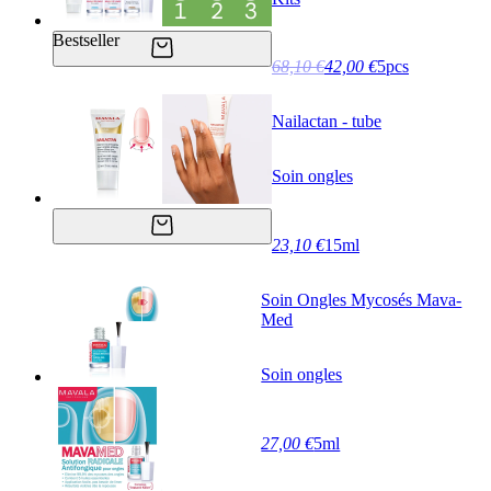
Bestseller
68,10 €
42,00 €
5pcs
Nailactan - tube
Soin ongles
23,10 €
15ml
Soin Ongles Mycosés Mava-
Med
Soin ongles
27,00 €
5ml