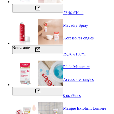
17,40 €
10ml
Mavadry Spray
Accessoires ongles
Nouveauté
19,70 €
150ml
Pilule Manucure
Accessoires ongles
9,60 €
6pcs
Masque Exfoliant Lumière