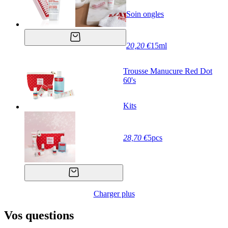
Soin ongles
20,20 €
15ml
Trousse Manucure Red Dot
60's
Kits
28,70 €
5pcs
Charger plus
Vos questions