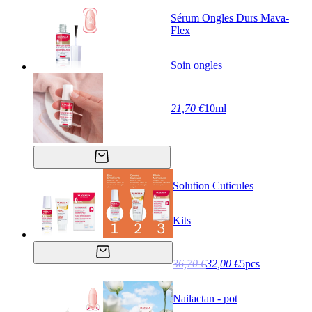
Sérum Ongles Durs Mava-
Flex
Soin ongles
21,70 €
10ml
Solution Cuticules
Kits
36,70 €
32,00 €
5pcs
Nailactan - pot