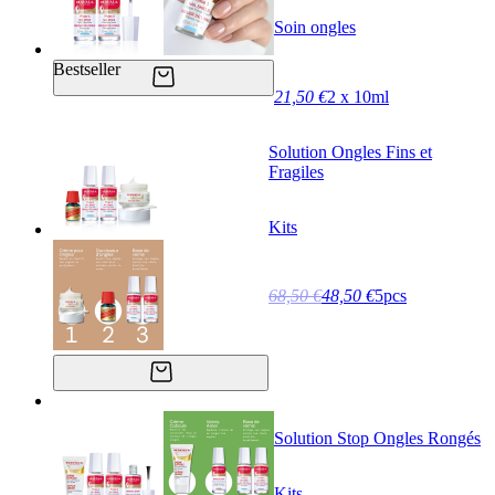
Soin ongles
Bestseller
21,50 €
2 x 10ml
Solution Ongles Fins et
Fragiles
Kits
68,50 €
48,50 €
5pcs
Solution Stop Ongles Rongés
Kits