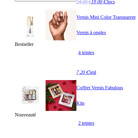
24,00 €
19,00 €
3pcs
Vernis Mini Color Transparent
Vernis à ongles
Bestseller
4 teintes
7,20 €
5ml
Coffret Vernis Fabulous
Kits
Nouveauté
2 teintes