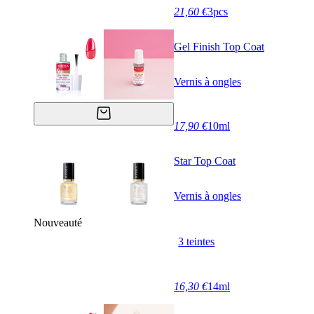
21,60 €
3pcs
Gel Finish Top Coat
Vernis à ongles
17,90 €
10ml
Star Top Coat
Vernis à ongles
Nouveauté
3 teintes
16,30 €
14ml