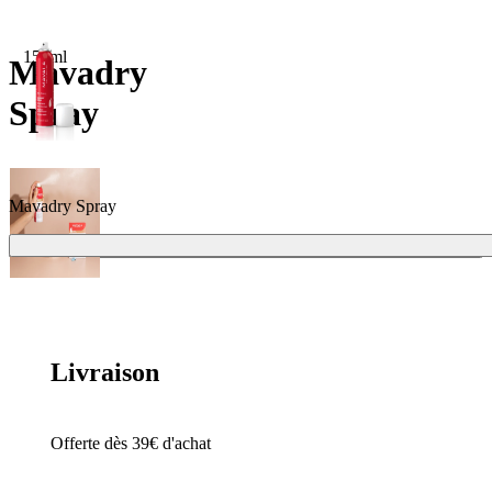
150ml
Mavadry
Spray
Mavadry Spray
Ajouter
19,70 €
Livraison
Offerte dès 39€ d'achat