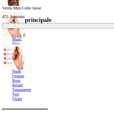
Vernis Mini Color Jaune
472. Santorini
Couleur principale
Argenté
Blanc
Bleu
Doré
Gris
Jaune
Marron
Noir
Nude
Orange
Rose
Rouge
Transparent
Vert
Violet