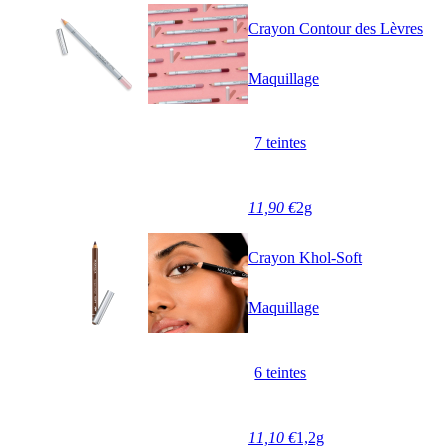
Crayon Contour des Lèvres
Maquillage
7 teintes
11,90 €
2g
Crayon Khol-Soft
Maquillage
6 teintes
11,10 €
1,2g