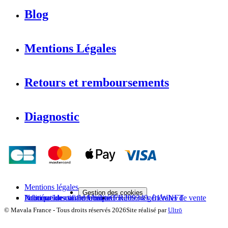
Blog
Mentions Légales
Retours et remboursements
Diagnostic
Mentions légales
Gestion des cookies
Politique de confidentialité
Informations sur le fabricant
Numéro Identifiant Unique FR209349_01WNFT
Conditions générales de vente
©
Mavala France
-
Tous droits réservés
2026
Site réalisé par
Ultrō