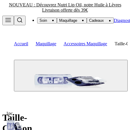
NOUVEAU : Découvrez Nutri Lip Oil, notre Huile à Lèvres
Livraison offerte dès 39€
Diagnost
Soin
Maquillage
Cadeaux
Accueil
Maquillage
Accessoires Maquillage
Taille-
1pc
Taille-
Crayon