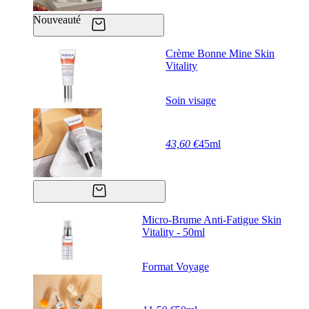
Nouveauté
Crème Bonne Mine Skin
Vitality
Soin visage
43,60 €
45ml
Micro-Brume Anti-Fatigue Skin
Vitality - 50ml
Format Voyage