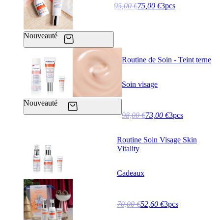
95,00 €
75,00 €
3pcs
Nouveauté
Routine de Soin - Teint terne
Soin visage
Nouveauté
98,00 €
73,00 €
3pcs
Routine Soin Visage Skin
Vitality
Cadeaux
70,00 €
52,60 €
3pcs