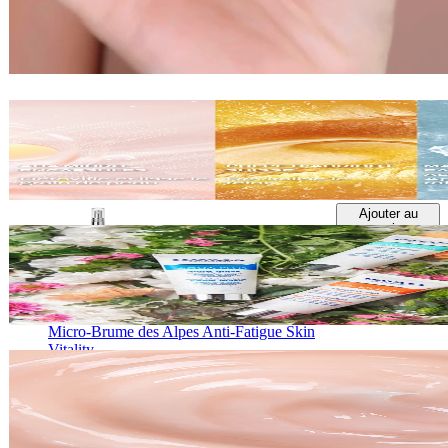
Masque de Nuit Eclat "Peau de Bébé" Skin
Vitality
Soin visage
43,80 €
65ml
Ajouter au
panier
Micro-Brume des Alpes Anti-Fatigue Skin
Vitality
Soin visage