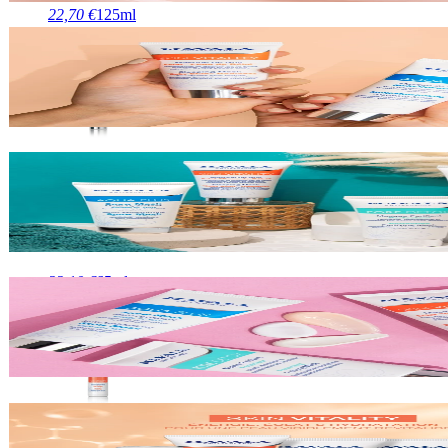
22,70 €
125ml
Ajouter au panier
Micro-Exfoliant Belle Peau Skin Vitality
Soin visage
22,10 €
65ml
Ajouter au
panier
Sérum Bonne Mine Anti-Fatigue Skin