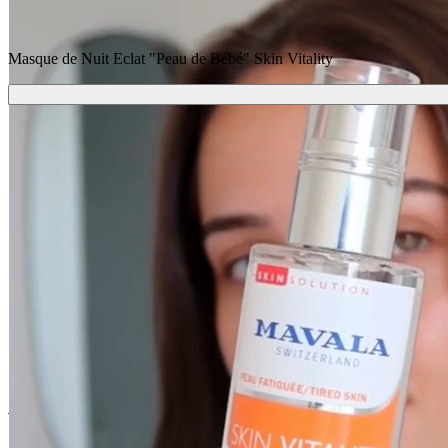
Masque de Nuit Eclat "Peau de Bébé" Skin Vitality
Ajouter
43,80 €
Livraison
Offerte dès 39€ d'achat
En stock - expédié sous 3 à 7 jours
Vous pourriez aussi aimer