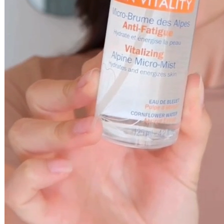
Ajouter au panier
Crème Bonne Mine Skin Vitality
Soin visage
43,60 €
45ml
Ajouter au
panier