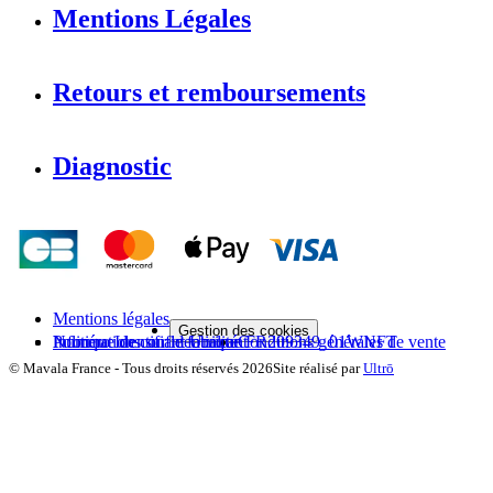
Mentions Légales
Retours et remboursements
Diagnostic
Mentions légales
Gestion des cookies
Politique de confidentialité
Informations sur le fabricant
Numéro Identifiant Unique FR209349_01WNFT
Conditions générales de vente
©
Mavala France
-
Tous droits réservés
2026
Site réalisé par
Ultrō