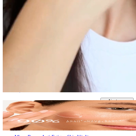
22,10 €
65ml
Ajouter au
panier
Masque de Nuit Eclat "Peau de Bébé" Skin
Vitality
Soin visage
43,80 €
65ml
Ajouter au
panier