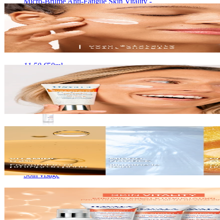
Micro-Brume Anti-Fatigue Skin Vitality -
50ml
Format Voyage
11,50 €
50ml
Ajouter au
panier
Micro-Brume des Alpes Anti-Fatigue Skin
Vitality
Soin visage
22,70 €
125ml