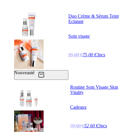
Duo Crème & Sérum Teint
Eclatant
Soin visage
95,00 €
75,00 €
3pcs
Nouveauté
Routine Soin Visage Skin
Vitality
Cadeaux
70,00 €
52,60 €
3pcs