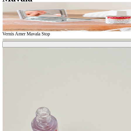
Stop
Vernis Amer Mavala Stop
Ajouter
16,00 €
Livraison
Offerte dès 39€ d'achat
En stock - expédié sous 3 à 7 jours