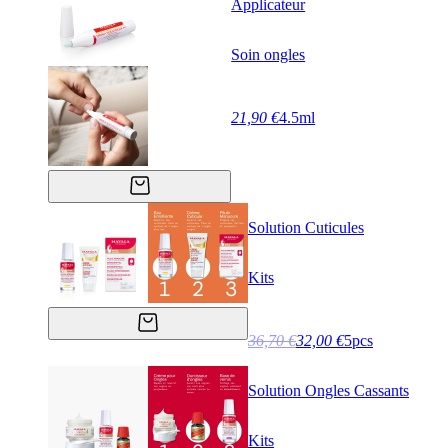
Applicateur
Soin ongles
21,90 €
4.5ml
Solution Cuticules
Kits
36,70 €
32,00 €
5pcs
Solution Ongles Cassants
Kits