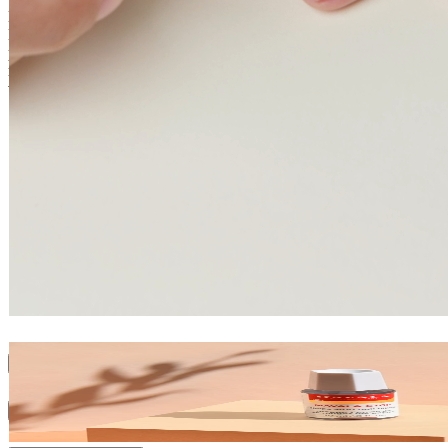
Dites stop à l’envie de ronger vos ongles avec le vernis amer
MAVALA Stop. Se ronger les ongles est une habitude difficile à
perdre. Grâce à son goût amer, MAVALA Stop vous aide à
retrouver des ongles sains et soignés, tout en restant invisible sur
vos mains.
Vernis amer pour garder de beaux ongles
Testé sous contrôle dermatologique
Vegan
Conseils d'utilisation
Ingrédients