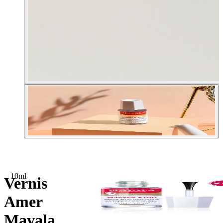
10ml
Vernis
Amer
Mavala