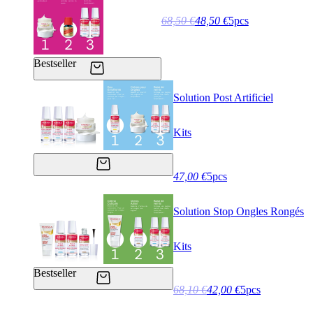
68,50 €
48,50 €
5pcs
Bestseller
Solution Post Artificiel
Kits
47,00 €
5pcs
Solution Stop Ongles Rongés
Kits
Bestseller
68,10 €
42,00 €
5pcs