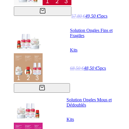
57,80 €
49,50 €
5pcs
Solution Ongles Fins et
Fragiles
Kits
68,50 €
48,50 €
5pcs
Solution Ongles Mous et
Dédoublés
Kits