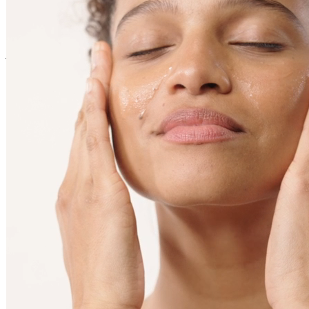
En stock - expédié sous 3 à 7 jours
Vous pourriez aussi aimer
Ajouter au panier
Baume de Nuit Relipidant Absolu Nutri-Elixir
Soin visage