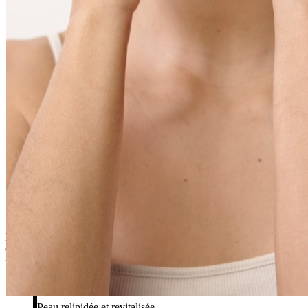
47,00 €
65ml
Ajouter au 
Routine Soin Visage Peau Sèche - NUTRI-ELIXIR
Kits
70,00 €
57,70 €
3pcs
Le soin cocooning idéal pour nourrir et apaiser en profondeur. La
Crème Ultime et le Sérum Essentiel Nutri hydratent intensément et
renforcent la barrière cutané.
Peau relipidée et revitalisée