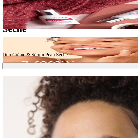
Sérum
Peau
Sèche
Duo Crème & Sérum Peau Sèche
Livraison
Offerte dès 39€ d'achat