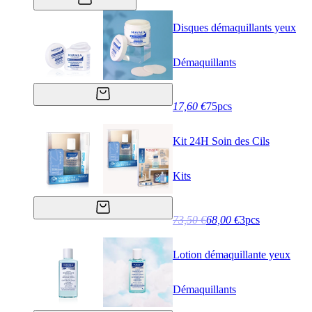
Disques démaquillants yeux
Démaquillants
17,60 €
75pcs
Kit 24H Soin des Cils
Kits
73,50 €
68,00 €
3pcs
Lotion démaquillante yeux
Démaquillants