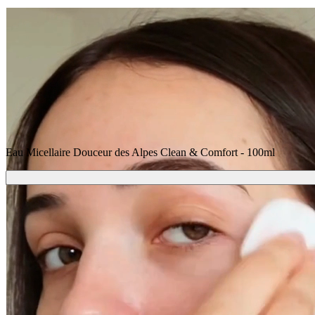
&
Comfort
-
100ml
Eau Micellaire Douceur des Alpes Clean & Comfort - 100ml
Ajouter
9,30 €
Livraison
Offerte dès 39€ d'achat