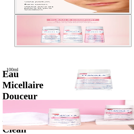
100ml
Eau
Micellaire
Douceur
des
Alpes
Clean