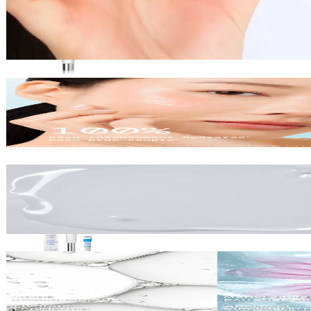
Ajouter au panier
Snow Mask Aqua Plus
Soin visage
30,00 €
75ml
Ajouter au pani
Routine Soin Visage Hydratant - AQUA PLUS