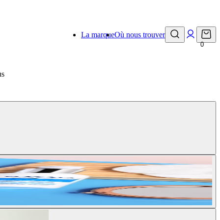
La marque
Où nous trouver
0
us