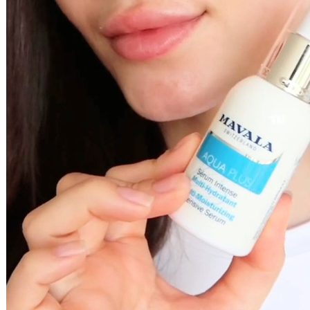
Crème Poids Plume Aqua Plus
Soin visage
37,00 €
45ml
Ajouter au panier
Masque de Nuit Aqua Plus
Soin visage
48,00 €
75ml