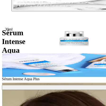
30ml
Sérum
Intense
Aqua
Plus
Sérum Intense Aqua Plus