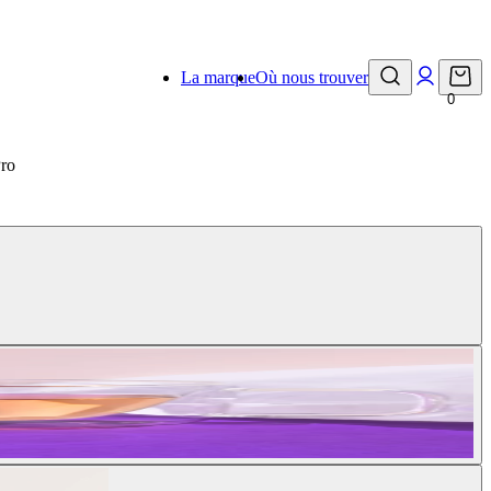
La marque
Où nous trouver
0
Pro