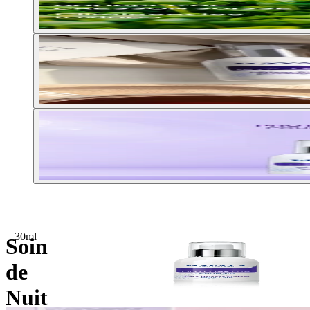
30ml
Soin
de
Nuit