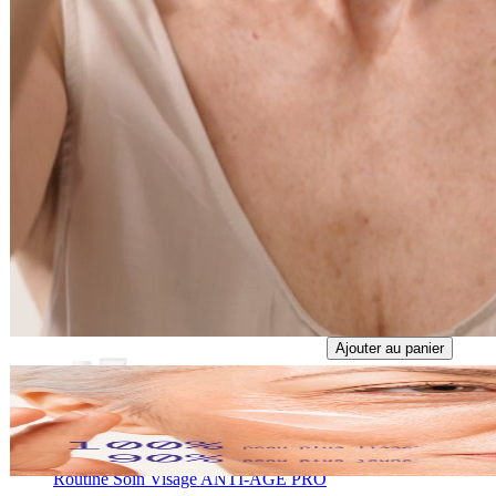
55,00 €
45ml
Ajouter au panier
Sérum de Jour Anti-Age Pro
Soin visage
55,00 €
30ml
Ajouter au panier
Routine Soin Visage ANTI-AGE PRO