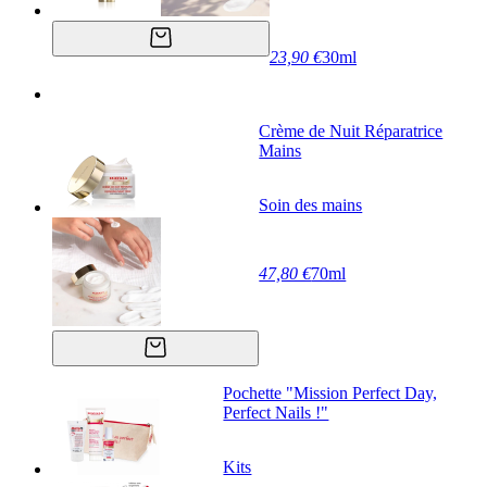
23,90 €
30ml
Crème de Nuit Réparatrice
Mains
Soin des mains
47,80 €
70ml
Pochette "Mission Perfect Day,
Perfect Nails !"
Kits