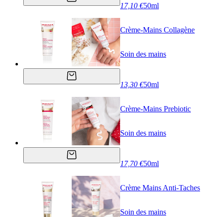
17,10 €
50ml
Crème-Mains Collagène
Soin des mains
13,30 €
50ml
Crème-Mains Prebiotic
Soin des mains
17,70 €
50ml
Crème Mains Anti-Taches
Soin des mains