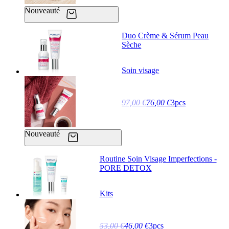
Nouveauté
Duo Crème & Sérum Peau
Sèche
Soin visage
97,00 €
76,00 €
3pcs
Nouveauté
Routine Soin Visage Imperfections -
PORE DETOX
Kits
53,00 €
46,00 €
3pcs