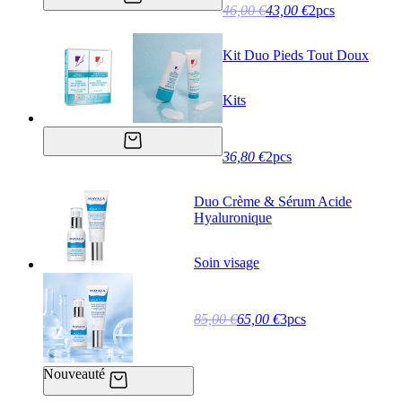
46,00 €
43,00 €
2pcs
Kit Duo Pieds Tout Doux
Kits
36,80 €
2pcs
Duo Crème & Sérum Acide
Hyaluronique
Soin visage
85,00 €
65,00 €
3pcs
Nouveauté