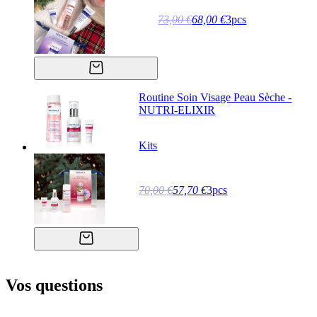
73,00 €
68,00 €
3pcs
Routine Soin Visage Peau Sèche -
NUTRI-ELIXIR
Kits
70,00 €
57,70 €
3pcs
Vos questions