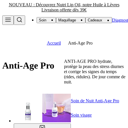
NOUVEAU : Découvrez Nutri Lip Oil, notre Huile à Lèvres
Livraison offerte dès 39€
Diagnost
Soin
Maquillage
Cadeaux
Accueil
Anti-Age Pro
ANTI-AGE PRO hydrate,
Anti-Age Pro
protège la peau des stress diurnes
et corrige les signes du temps
(rides, ridules). De jour comme de
nuit.
Soin de Nuit Anti-Age Pro
Soin visage