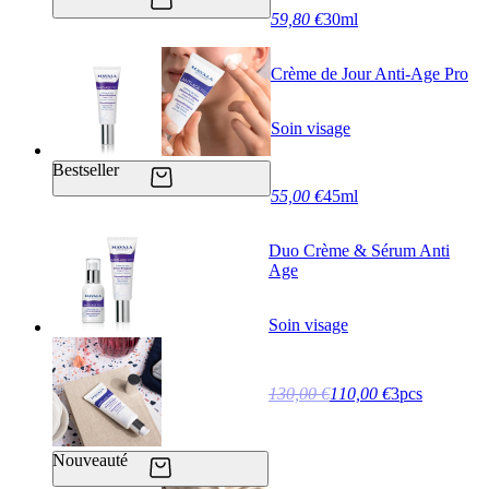
59,80 €
30ml
Crème de Jour Anti-Age Pro
Soin visage
Bestseller
55,00 €
45ml
Duo Crème & Sérum Anti
Age
Soin visage
130,00 €
110,00 €
3pcs
Nouveauté