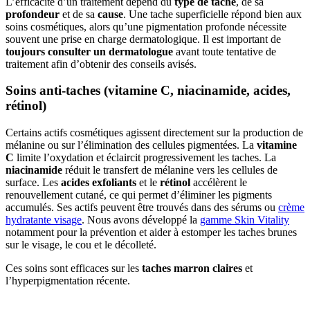
L’efficacité d’un traitement dépend du
type de tache
, de sa
profondeur
et de sa
cause
. Une tache superficielle répond bien aux
soins cosmétiques, alors qu’une pigmentation profonde nécessite
souvent une prise en charge dermatologique. Il est important de
toujours consulter un dermatologue
avant toute tentative de
traitement afin d’obtenir des conseils avisés.
Soins anti-taches (vitamine C, niacinamide, acides,
rétinol)
Certains actifs cosmétiques agissent directement sur la production de
mélanine ou sur l’élimination des cellules pigmentées. La
vitamine
C
limite l’oxydation et éclaircit progressivement les taches. La
niacinamide
réduit le transfert de mélanine vers les cellules de
surface. Les
acides exfoliants
et le
rétinol
accélèrent le
renouvellement cutané, ce qui permet d’éliminer les pigments
accumulés. Ses actifs peuvent être trouvés dans des sérums ou
crème
hydratante visage
. Nous avons développé la
gamme Skin Vitality
notamment pour la prévention et aider à estomper les taches brunes
sur le visage, le cou et le décolleté.
Ces soins sont efficaces sur les
taches marron claires
et
l’hyperpigmentation récente.