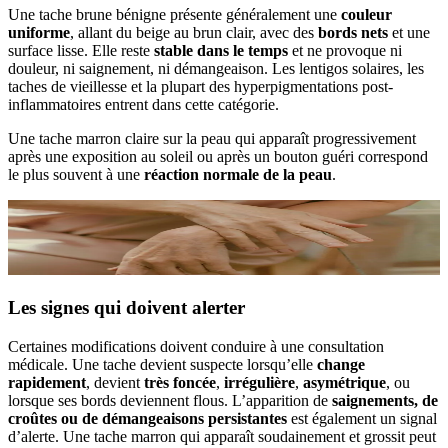
Une tache brune bénigne présente généralement une
couleur
uniforme
, allant du beige au brun clair, avec des
bords nets
et une
surface lisse. Elle reste
stable dans le temps
et ne provoque ni
douleur, ni saignement, ni démangeaison. Les lentigos solaires, les
taches de vieillesse et la plupart des hyperpigmentations post-
inflammatoires entrent dans cette catégorie.
Une tache marron claire sur la peau qui apparaît progressivement
après une exposition au soleil ou après un bouton guéri correspond
le plus souvent à une
réaction normale de la peau
.
Les signes qui doivent alerter
Certaines modifications doivent conduire à une consultation
médicale. Une tache devient suspecte lorsqu’elle
change
rapidement
, devient
très foncée
,
irrégulière
,
asymétrique
, ou
lorsque ses bords deviennent flous. L’apparition de
saignements, de
croûtes ou de démangeaisons persistantes
est également un signal
d’alerte. Une tache marron qui apparaît soudainement et grossit peut