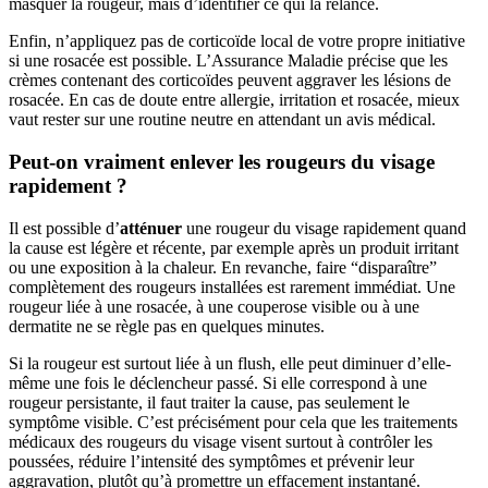
masquer la rougeur, mais d’identifier ce qui la relance.
Enfin, n’appliquez pas de corticoïde local de votre propre initiative
si une rosacée est possible. L’Assurance Maladie précise que les
crèmes contenant des corticoïdes peuvent aggraver les lésions de
rosacée. En cas de doute entre allergie, irritation et rosacée, mieux
vaut rester sur une routine neutre en attendant un avis médical.
Peut-on vraiment enlever les rougeurs du visage
rapidement ?
Il est possible d’
atténuer
une rougeur du visage rapidement quand
la cause est légère et récente, par exemple après un produit irritant
ou une exposition à la chaleur. En revanche, faire “disparaître”
complètement des rougeurs installées est rarement immédiat. Une
rougeur liée à une rosacée, à une couperose visible ou à une
dermatite ne se règle pas en quelques minutes.
Si la rougeur est surtout liée à un flush, elle peut diminuer d’elle-
même une fois le déclencheur passé. Si elle correspond à une
rougeur persistante, il faut traiter la cause, pas seulement le
symptôme visible. C’est précisément pour cela que les traitements
médicaux des rougeurs du visage visent surtout à contrôler les
poussées, réduire l’intensité des symptômes et prévenir leur
aggravation, plutôt qu’à promettre un effacement instantané.