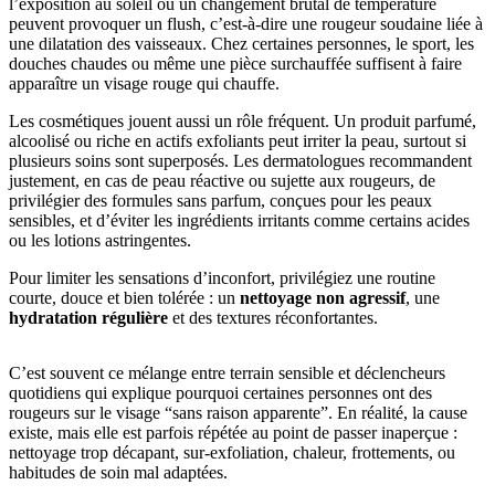
l’exposition au soleil ou un changement brutal de température
peuvent provoquer un flush, c’est-à-dire une rougeur soudaine liée à
une dilatation des vaisseaux. Chez certaines personnes, le sport, les
douches chaudes ou même une pièce surchauffée suffisent à faire
apparaître un visage rouge qui chauffe.
Les cosmétiques jouent aussi un rôle fréquent. Un produit parfumé,
alcoolisé ou riche en actifs exfoliants peut irriter la peau, surtout si
plusieurs soins sont superposés. Les dermatologues recommandent
justement, en cas de peau réactive ou sujette aux rougeurs, de
privilégier des formules sans parfum, conçues pour les peaux
sensibles, et d’éviter les ingrédients irritants comme certains acides
ou les lotions astringentes.
Pour limiter les sensations d’inconfort, privilégiez une routine
courte, douce et bien tolérée : un
nettoyage non agressif
, une
hydratation régulière
et des textures réconfortantes.
C’est souvent ce mélange entre terrain sensible et déclencheurs
quotidiens qui explique pourquoi certaines personnes ont des
rougeurs sur le visage “sans raison apparente”. En réalité, la cause
existe, mais elle est parfois répétée au point de passer inaperçue :
nettoyage trop décapant, sur-exfoliation, chaleur, frottements, ou
habitudes de soin mal adaptées.