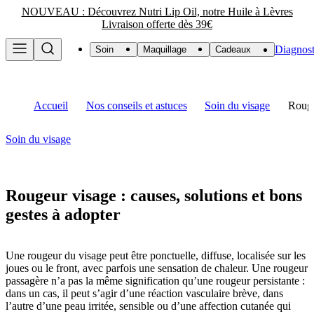
NOUVEAU : Découvrez Nutri Lip Oil, notre Huile à Lèvres
Livraison offerte dès 39€
Diagnost
Soin
Maquillage
Cadeaux
Accueil
Nos conseils et astuces
Soin du visage
Rouge
Soin du visage
Rougeur visage : causes, solutions et bons
gestes à adopter
Une rougeur du visage peut être ponctuelle, diffuse, localisée sur les
joues ou le front, avec parfois une sensation de chaleur. Une rougeur
passagère n’a pas la même signification qu’une rougeur persistante :
dans un cas, il peut s’agir d’une réaction vasculaire brève, dans
l’autre d’une peau irritée, sensible ou d’une affection cutanée qui