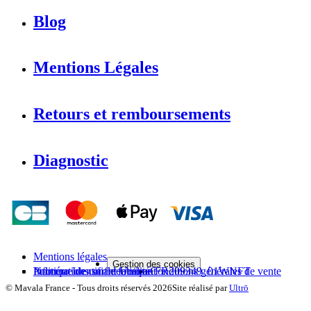
Blog
Mentions Légales
Retours et remboursements
Diagnostic
Mentions légales
Gestion des cookies
Politique de confidentialité
Informations sur le fabricant
Numéro Identifiant Unique FR209349_01WNFT
Conditions générales de vente
©
Mavala France
-
Tous droits réservés
2026
Site réalisé par
Ultrō