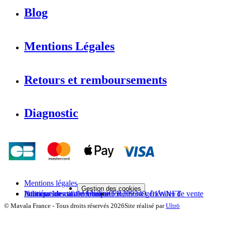
Blog
Mentions Légales
Retours et remboursements
Diagnostic
Mentions légales
Gestion des cookies
Politique de confidentialité
Informations sur le fabricant
Numéro Identifiant Unique FR209349_01WNFT
Conditions générales de vente
©
Mavala France
-
Tous droits réservés
2026
Site réalisé par
Ultrō