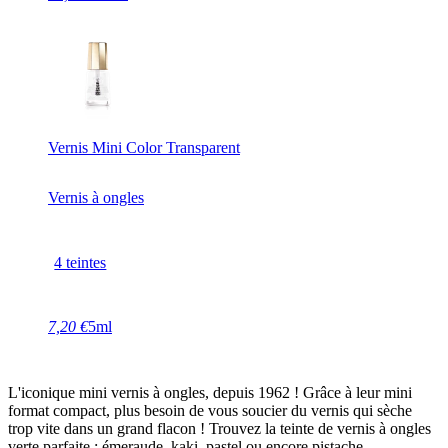
Vernis Mini Color Transparent
Vernis à ongles
4 teintes
7,20 €
5ml
L'iconique mini vernis à ongles, depuis 1962 ! Grâce à leur mini
format compact, plus besoin de vous soucier du vernis qui sèche
trop vite dans un grand flacon ! Trouvez la teinte de vernis à ongles
verte parfaite : émeraude, kaki, pastel ou encore pistache.