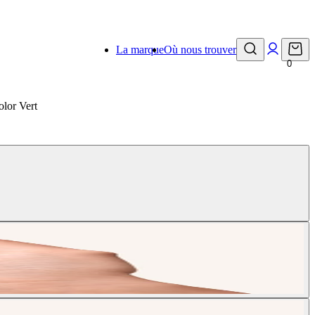
La marque
Où nous trouver
0
olor Vert