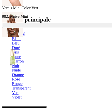
Vernis Mini Color Vert
982. Naive Mint
Couleur principale
Argenté
Blanc
Bleu
Doré
Gris
Jaune
Marron
Noir
Nude
Orange
Rose
Rouge
Transparent
Vert
Violet