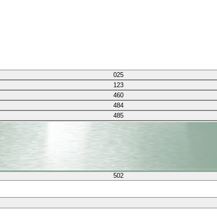
025
123
460
484
485
502