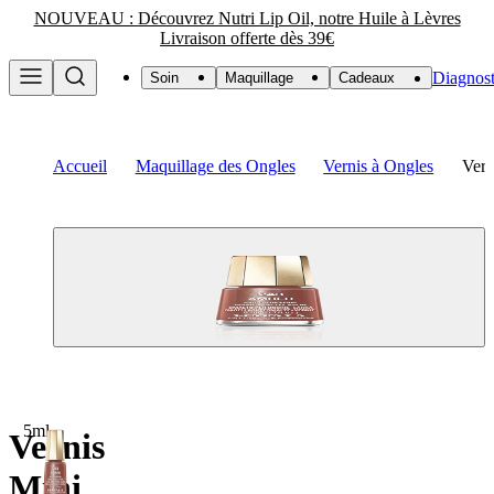
NOUVEAU : Découvrez Nutri Lip Oil, notre Huile à Lèvres
Livraison offerte dès 39€
Diagnost
Soin
Maquillage
Cadeaux
Accueil
Maquillage des Ongles
Vernis à Ongles
Vern
5ml
Vernis
Mini