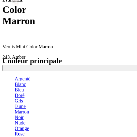
Color
Marron
Vernis Mini Color Marron
243. Amber
Couleur principale
Argenté
Blanc
Bleu
Doré
Gris
Jaune
Marron
Noir
Nude
Orange
Rose