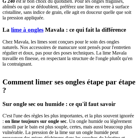
G 240
est le bon choix du quotidien. Pour les ongles fragilisés,
abîmés ou qui se dédoublent, préférez une lime en verre à surface
cristalline, sans indice de grain, elle agit en douceur quelle que soit
la pression appliquée.
La
lime à ongles
Mavala : ce qui fait la différence
Chez Mavala, les limes sont conçues pour le soin des ongles
naturels. Nos accessoires de manucure sont pensés pour l'entretien
régulier et doux, pas pour des poses techniques. La lime Mavala
travaille en finesse, en respectant la structure de l'ongle plutôt qu'en
la contraignant.
Comment limer ses ongles étape par étape
?
Sur ongle sec ou humide : ce qu'il faut savoir
C'est l'une des règles les plus importantes, et la plus souvent ignorée
:
on lime toujours sur ongle sec
. Un ongle humide ou légèrement
ramolli par le bain est plus souple, certes, mais aussi beaucoup plus
vulnérable. La pression de la lime sur un ongle humide peut
provoquer des micro-déchirures dans les couches de kératine et