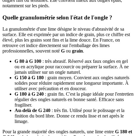
ongles fins ou sensibles. Elle convient mieux aux ongles épais,
notamment sur les pieds.
Quelle granulométrie selon l'état de l'ongle ?
La granulométrie d'une lime désigne le niveau d'abrasivité de sa
surface. Elle est exprimée par un indice de grain, plus ce chiffre est
élevé, plus les grains sont fins et la lime douce. En France, on
retrouve cet indice directement sur l'emballage des limes
professionnelles, souvent noté
G
ou
grain
.
G 80 à G 100
: très abrasif. Réservé aux faux ongles en gel
ou en acrylique pour raccourcir ou préparer la surface. À ne
jamais utiliser sur un ongle naturel.
G 150 à G 180
: grain moyen. Convient aux ongles naturels
solides pour réduire rapidement une longueur importante. À
utiliser avec précaution et en douceur.
G 180 à G 240
: grain fin. C'est la plage idéale pour l'entretien
régulier des ongles naturels en bonne santé. Efficace sans
fragiliser.
Au-delà de G 240
: très fin. Utilisé pour le polissage et la
finition du bord libre. Donne ce rendu lisse et net après le
limage.
Pour la grande majorité des ongles naturels, une lime entre
G 180 et