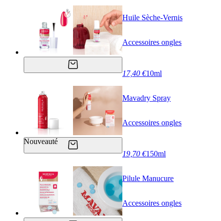
Huile Sèche-Vernis
Accessoires ongles
17,40 €
10ml
Mavadry Spray
Accessoires ongles
Nouveauté
19,70 €
150ml
Pilule Manucure
Accessoires ongles