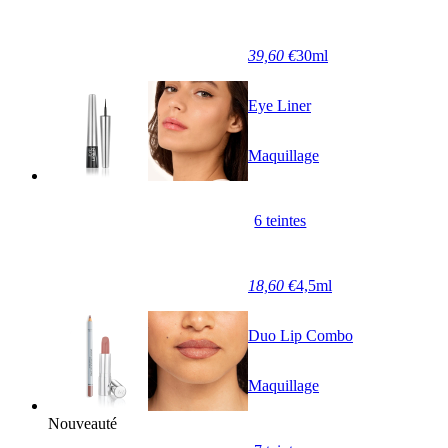
39,60 €
30ml
Eye Liner
Maquillage
6 teintes
18,60 €
4,5ml
Duo Lip Combo
Maquillage
Nouveauté