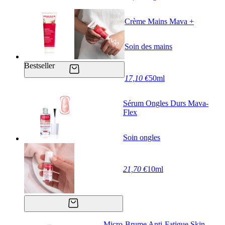
Crème Mains Mava +
Soin des mains
Bestseller
17,10 €
50ml
Sérum Ongles Durs Mava-
Flex
Soin ongles
21,70 €
10ml
Micro-Brume Anti-Fatigue Skin