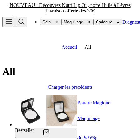
NOUVEAU : Découvrez Nutri Lip Oil, notre Huile à Lèvres
Livraison offerte dès 39€
Diagnost
Soin
Maquillage
Cadeaux
Accueil
All
All
Charger les précédents
Poudre Magique
Maquillage
Bestseller
30,80 €
6g