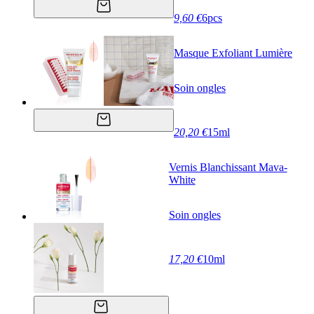
9,60 €
6pcs
Masque Exfoliant Lumière
Soin ongles
20,20 €
15ml
Vernis Blanchissant Mava-
White
Soin ongles
17,20 €
10ml