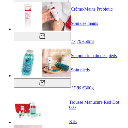
Crème-Mains Prebiotic
Soin des mains
17,70 €
50ml
Sel pour le bain des pieds
Soin pieds
17,80 €
300g
Trousse Manucure Red Dot
60's
Kits