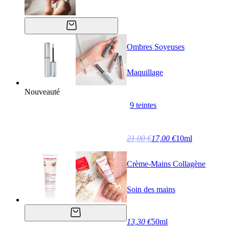
Ombres Soyeuses
Maquillage
Nouveauté
9 teintes
21,00 €
17,00 €
10ml
Crème-Mains Collagène
Soin des mains
13,30 €
50ml