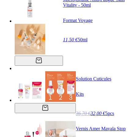
Vitality - 50ml
Format Voyage
11,50 €
50ml
Solution Cuticules
Kits
36,70 €
32,00 €
5pcs
Vernis Amer Mavala Stop