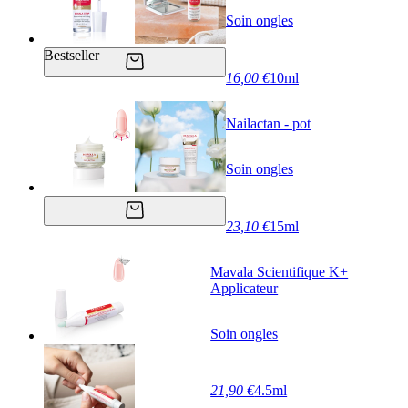
Soin ongles
Bestseller
16,00 €
10ml
Nailactan - pot
Soin ongles
23,10 €
15ml
Mavala Scientifique K+
Applicateur
Soin ongles
21,90 €
4.5ml